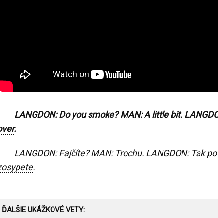
LANGDON: Do you smoke? MAN: A little bit. LANGDON
over
.
LANGDON: Fajčíte? MAN: Trochu. LANGDON: Tak potom
zosypete
.
ĎALŠIE UKÁŽKOVÉ VETY: