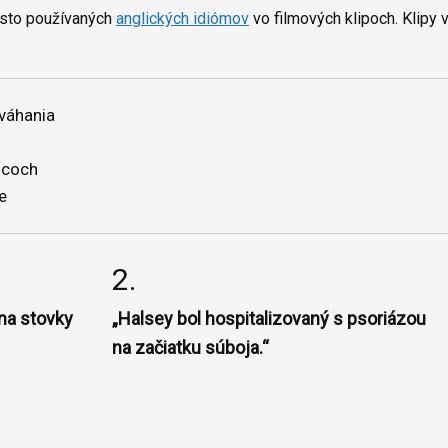
asto používaných
anglických idiómov
vo filmových klipoch. Klip
váhania
ncoch
e
2.
na stovky
„Halsey bol hospitalizovaný s psoriázou
na začiatku súboja.“