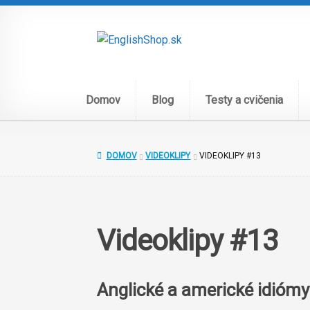
Preskočiť
Preskočiť
na
na
navigáciu
obsah
Domov
Blog
Testy a cvičenia
DOMOV
VIDEOKLIPY
VIDEOKLIPY #13
Videoklipy #13
Anglické a americké idiómy