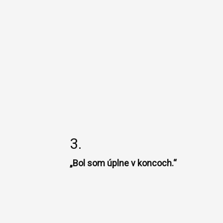
3.
„Bol som úplne v koncoch.“