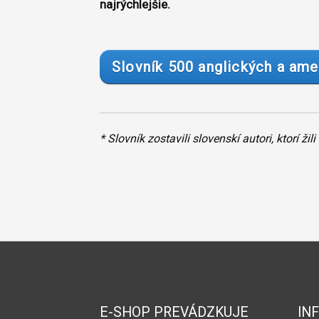
najrýchlejšie.
Slovník 500 anglických a ame
* Slovník zostavili slovenskí autori, ktorí ž
E-SHOP PREVÁDZKUJE
IN