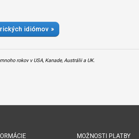
rických idiómov »
ili mnoho rokov v USA, Kanade, Austrálii a UK.
FORMÁCIE
MOŽNOSTI PLATBY