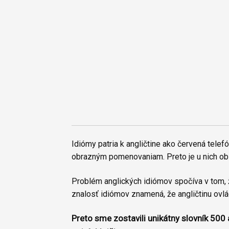
Idiómy patria k angličtine ako červená tel
obrazným pomenovaniam. Preto je u nich obľ
Problém anglických idiómov spočíva v tom, 
znalosť idiómov znamená, že angličtinu ovlád
Preto sme zostavili unikátny slovník 500