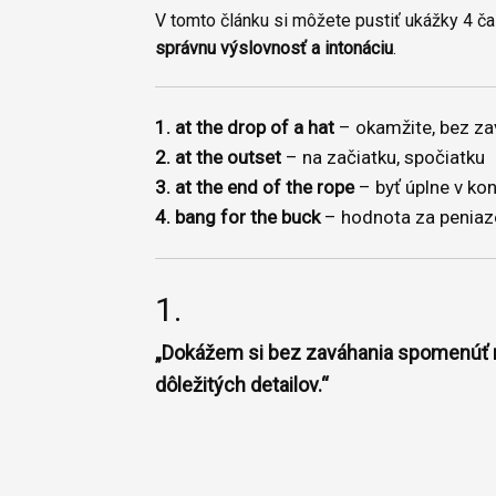
V tomto článku si môžete pustiť ukážky 4 č
správnu výslovnosť a intonáciu
.
1. at the drop of a hat
– okamžite, bez za
2. at the outset
– na začiatku, spočiatku
3. at the end of the rope
– byť úplne v ko
4. bang for the buck
– hodnota za peniaz
1.
„Dokážem si bez zaváhania spomenúť 
dôležitých detailov.“