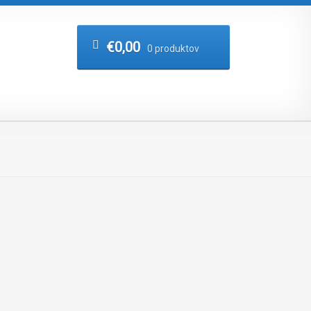
€
0,00
0 produktov