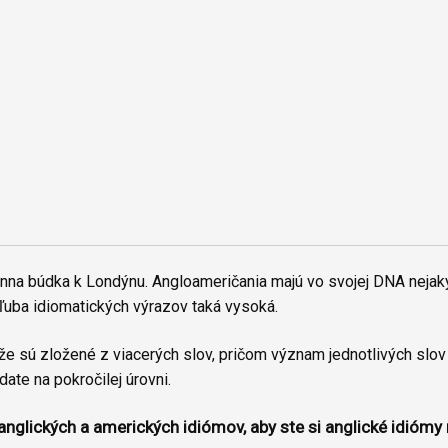
efónna búdka k Londýnu. Angloameričania majú vo svojej DNA ne
uba idiomatických výrazov taká vysoká.
že sú zložené z viacerých slov, pričom význam jednotlivých slov
ate na pokročilej úrovni.
 anglických a amerických idiómov, aby ste si anglické idiómy