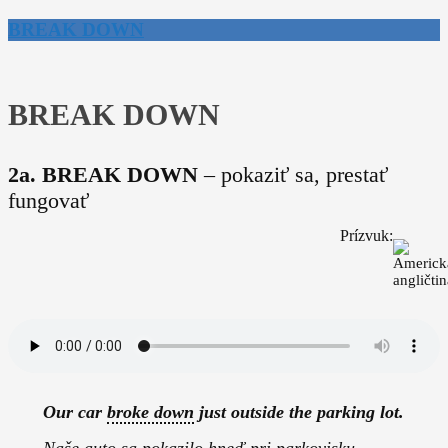
BREAK DOWN
BREAK DOWN
2a. BREAK DOWN
– pokaziť sa, prestať
fungovať
Prízvuk:
Our car
broke down
just outside the parking lot.
Naše auto sa
pokazilo
hneď pri parkovisku.