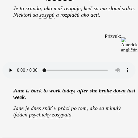
Je to sranda, ako muž reaguje, keď sa mu zlomí srdce.
Niektorí sa
zosypú
a rozplačú ako deti.
Prízvuk:
Jane is back to work today, after she
broke down
last
week.
Jane je dnes späť v práci po tom, ako sa minulý
týždeň
psychicky zosypala
.