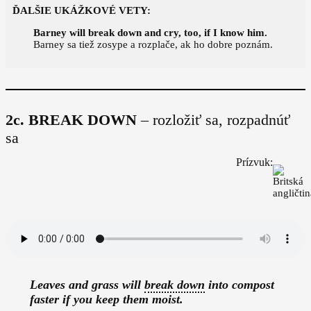
ĎALŠIE UKÁŽKOVÉ VETY:
Barney will break down and cry, too, if I know him.
Barney sa tiež zosype a rozplače, ak ho dobre poznám.
2c. BREAK DOWN
– rozložiť sa, rozpadnúť
sa
Prízvuk:
Leaves and grass will
break down
into compost
faster if you keep them moist.