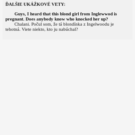
ĎALŠIE UKÁŽKOVÉ VETY:
Guys, I heard that this blond girl from Inglewwod is
pregnant. Does anybody know who knocked her up?
Chalani. Počul som, že tá blondínka z Ingelwoodu je
tehotná. Viete niekto, kto ju nabúchal?