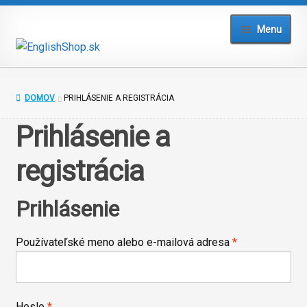
Preskočiť
Preskočiť
Menu
na
na
navigáciu
obsah
Domov
DOMOV
PRIHLÁSENIE A REGISTRÁCIA
Blog
Prihlásenie a
Testy a cvičenia
registrácia
Slovníky
Prihlásenie
Kurzy
Povinné
Používateľské meno alebo e-mailová adresa
*
Prihlásiť
Povinné
Heslo
*