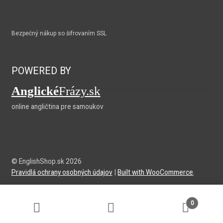
Bezpečný nákup so šifrovaním SSL
POWERED BY
Anglické
Frázy.sk
online angličtina pre samoukov
© EnglishShop.sk 2026
Pravidlá ochrany osobných údajov
Built with WooCommerce
.
0
Hľadať:
Vyhľadávanie