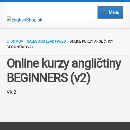
Preskočiť
Preskočiť
Menu
na
na
navigáciu
obsah
Domov
DOMOV
SALES AND LEAD PAGES
ONLINE KURZY ANGLIČTINY
Blog
BEGINNERS (V2)
Online kurzy angličtiny
Testy a cvičenia
BEGINNERS (v2)
Slovníky
VK 2
Kurzy
Prihlásiť