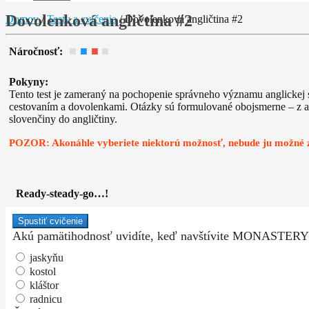
Dovolenková angličtina #2
Domov
/
Testy a cvičenia
/
Dovolenková angličtina #2
■
■
■
■
Náročnosť:
Pokyny:
Tento test je zameraný na pochopenie správneho významu anglickej sl
cestovaním a dovolenkami. Otázky sú formulované obojsmerne – z an
slovenčiny do angličtiny.
POZOR: Akonáhle vyberiete niektorú možnosť, nebude ju možné z
Ready-steady-go…!
Spustiť cvičenie
Akú pamätihodnosť uvidíte, keď navštívite MONASTERY
jaskyňu
kostol
kláštor
radnicu