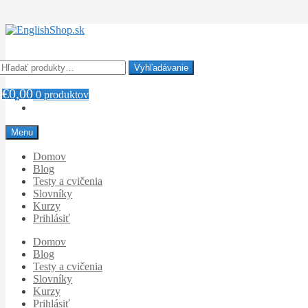
Preskočiť
Preskočiť
na
na
navigáciu
obsah
Hľadať:
Vyhľadávanie
€
0,00
0 produktov
Menu
Domov
Blog
Testy a cvičenia
Slovníky
Kurzy
Prihlásiť
Domov
Blog
Testy a cvičenia
Slovníky
Kurzy
Prihlásiť