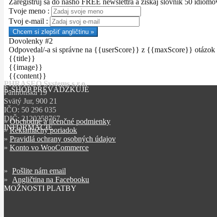
Zaregistruj sa do nášho FREE newslettra a získaj slovník 50 idióm
Tvoje meno :
Tvoj e-mail :
Chcem si zlepšiť angličtinu »
Dovolenky #2
Odpovedal/-a si správne na {{userScore}} z {{maxScore}} otázok
{{title}}
{{image}}
{{content}}
PHRASEO Systems s.r.o.
E-SHOP PREVÁDZKUJE
Pannónska 19
Svätý Jur, 900 21
IČO: 50 296 035
DIČ: 2120258767
»
Obchodné a licenčné podmienky
INFORMÁCIE
»
Reklamačný poriadok
»
Pravidlá ochrany osobných údajov
»
Konto vo WooCommerce
»
Pošlite nám email
»
Angličtina na Facebooku
MOŽNOSTI PLATBY