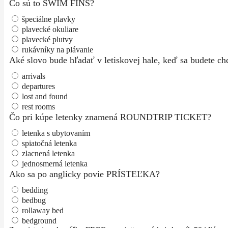
Čo sú to SWIM FINS?
špeciálne plavky
plavecké okuliare
plavecké plutvy
rukávníky na plávanie
Aké slovo bude hľadať v letiskovej hale, keď sa budete 
arrivals
departures
lost and found
rest rooms
Čo pri kúpe letenky znamená ROUNDTRIP TICKET?
letenka s ubytovaním
spiatočná letenka
zlacnená letenka
jednosmerná letenka
Ako sa po anglicky povie PRÍSTEĽKA?
bedding
bedbug
rollaway bed
bedground