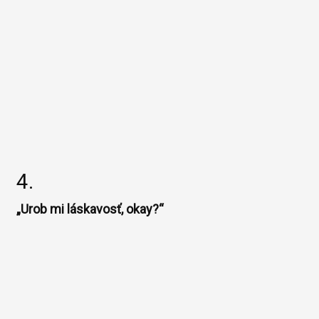
4.
„Urob mi láskavosť, okay?“