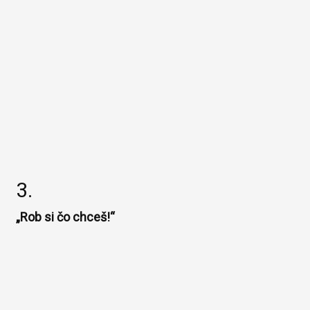
3.
„Rob si čo chceš!“