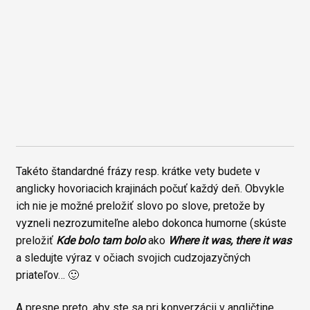
Takéto štandardné frázy resp. krátke vety budete v
anglicky hovoriacich krajinách počuť každý deň. Obvykle
ich nie je možné preložiť slovo po slove, pretože by
vyzneli nezrozumiteľne alebo dokonca humorne (skúste
preložiť
Kde bolo tam bolo
ako
Where it was, there it was
a sledujte výraz v očiach svojich cudzojazyčných
priateľov… 🙂
A presne preto, aby ste sa pri konverzácii v angličtine