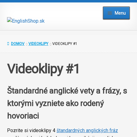
Preskočiť
Preskočiť
Menu
na
na
navigáciu
obsah
Domov
DOMOV
VIDEOKLIPY
VIDEOKLIPY #1
Blog
Videoklipy #1
Testy a cvičenia
Slovníky
Štandardné anglické vety a frázy, s
Kurzy
ktorými vyzniete ako rodený
Prihlásiť
hovoriaci
Pozrite si videoklipy 4
štandardných anglických fráz