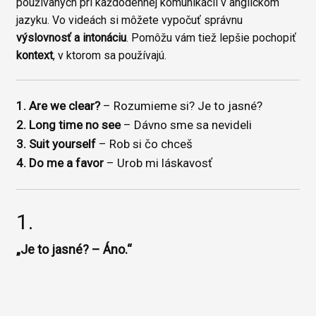
používaných pri každodennej komunikácii v anglickom
jazyku. Vo videách si môžete vypočuť správnu
výslovnosť a intonáciu
. Pomôžu vám tiež lepšie pochopiť
kontext
, v ktorom sa používajú.
1. Are we clear?
– Rozumieme si? Je to jasné?
2. Long time no see
– Dávno sme sa nevideli
3. Suit yourself
– Rob si čo chceš
4. Do me a favor
– Urob mi láskavosť
1.
„Je to jasné? – Áno.“