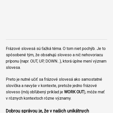
Frázové slovesá sú ťažká téma. O tom niet pochýb. Je to
spôsobené tým, že obsahujú sloveso a nič nehovoriacu
príponu (napr. OUT, UP, DOWN…), ktorá úplne mení význam
slovesa.
Preto je nutné učiť sa frázové slovesá ako samostatné
slovíčka a navyše v kontexte, pretože jedno frázové
sloveso (môj obľúbený príklad je
WORK OUT
), môže mať
v rôznych kontextoch rôzne významy.
Dobrou správou je, že v našich unikátnych