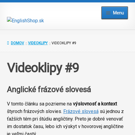
Preskočiť
Preskočiť
Menu
na
na
navigáciu
obsah
Domov
DOMOV
VIDEOKLIPY
VIDEOKLIPY #9
Blog
Videoklipy #9
Testy a cvičenia
Slovníky
Anglické frázové slovesá
Kurzy
V tomto článku sa pozrieme na
výslovnosť a kontext
štyroch frázových slovies.
Frázové slovesá
sú jednou z
Prihlásiť
ťažších tém pri štúdiu angličtiny. Preto je dobré venovať
im dostatok času, lebo ich výskyt v hovorovej angličtine
je veľmi častý.