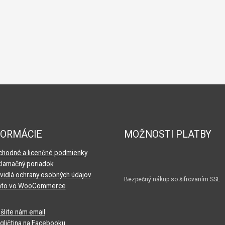
FORMÁCIE
MOŽNOSTI PLATBY
hodné a licenčné podmienky
lamačný poriadok
vidlá ochrany osobných údajov
Bezpečný nákup so šifrovaním SSL
nto vo WooCommerce
šlite nám email
gličtina na Facebooku