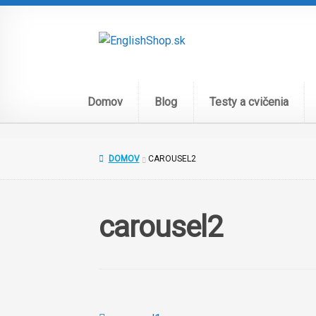
Preskočiť
Preskočiť
na
na
navigáciu
obsah
Domov
Blog
Testy a cvičenia
DOMOV
CAROUSEL2
carousel2