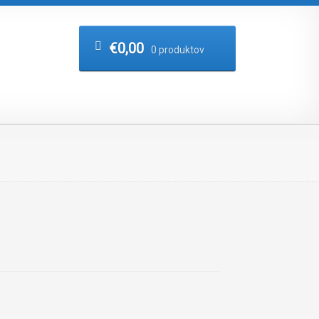
€
0,00
0 produktov