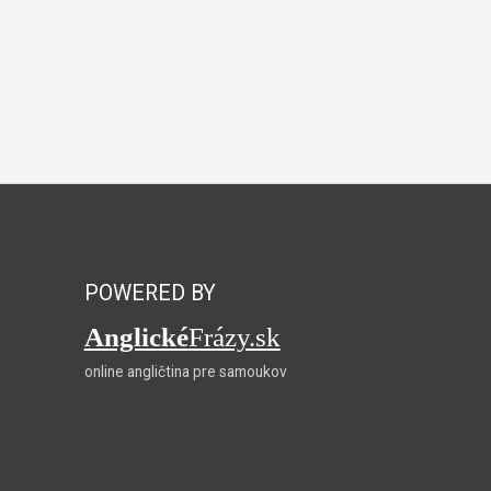
POWERED BY
Anglické
Frázy.sk
online angličtina pre samoukov