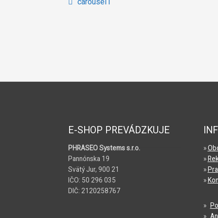
Navigácia
Predchádzajúci
carousel1
článok:
v
článku
E-SHOP PREVÁDZKUJE
IN
PHRASEO Systems s.r.o.
»
Obc
Pannónska 19
»
Rek
Svätý Jur, 900 21
»
Pra
IČO: 50 296 035
»
Ko
DIČ: 2120258767
»
Po
»
An