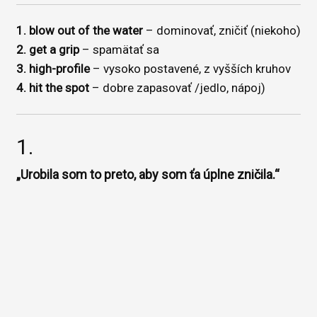
1. blow out of the water
– dominovať, zničiť (niekoho)
2. get a grip
– spamätať sa
3. high-profile
– vysoko postavené, z vyšších kruhov
4. hit the spot
– dobre zapasovať /jedlo, nápoj)
1.
„Urobila som to preto, aby som ťa úplne zničila.“