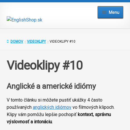
Preskočiť
Preskočiť
Menu
na
na
navigáciu
obsah
Domov
DOMOV
VIDEOKLIPY
VIDEOKLIPY #10
Blog
Videoklipy #10
Testy a cvičenia
Slovníky
Anglické a americké idiómy
Kurzy
V tomto článku si môžete pustiť ukážky 4 často
používaných
anglických idiómov
vo filmových klipoch.
Prihlásiť
Klipy vám pomôžu lepšie pochopiť
kontext, správnu
výslovnosť a intonáciu
.