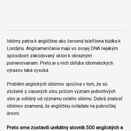
Idiómy patria k angličtine ako červená telefónna búdka k
Londýnu. Angloameričania majú vo svojej DNA nejakým
spôsobom zakódovaný sklon k obrazným
pomenovaniam. Preto je u nich obľuba idiomatických
výrazov taká vysoká.
Problém anglických idiómov spočíva v tom, že sú
zložené z viacerých slov, pričom význam jednotlivých
slov je odlišný od významu celého idiómu. Dobrá znalosť
idiómov znamená, že angličtinu ovládate na pokročilej
úrovni.
Preto sme zostavili unikátny slovník 500 anglických a