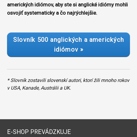
amerických idiómov, aby ste si anglické idiómy mohli
osvojiť systematicky a čo najrýchlejšie.
Slovník 500 anglických a amerických
idiómov »
* Slovník zostavili slovenskí autori, ktorí žili mnoho rokov
v USA, Kanade, Austrálii a UK.
E-SHOP PREVÁDZKUJE