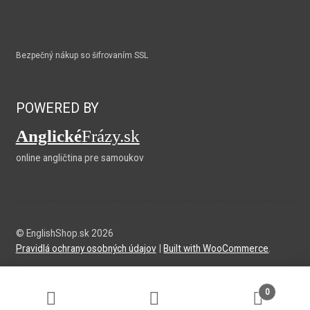
Bezpečný nákup so šifrovaním SSL
POWERED BY
Anglické
Frázy.sk
online angličtina pre samoukov
© EnglishShop.sk 2026
Pravidlá ochrany osobných údajov
Built with WooCommerce
.
0
Hľadať:
Vyhľadávanie